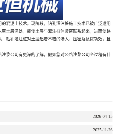
用的混泥土技术。现阶段，钻孔灌注桩施工技术已被广泛运用
入至土层深处，能使土层与灌注桩体紧密联系起來，进而使路
果；钻孔灌注桩对土层起着不错的渗入、压密及抗拨功效，且
注浆公司有更深的了解，假如您对公路注浆公司全过程有什
2026-04-15
2025-11-26