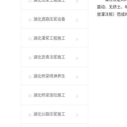
湖北注浆工程施工
震动、无挤土、
放灌注桩）而成
湖北道路压浆设备
湖北灌浆工程施工
湖北沥青注浆施工
湖北桥梁喷淋养生
湖北桥梁涨拉施工
湖北公路压浆施工