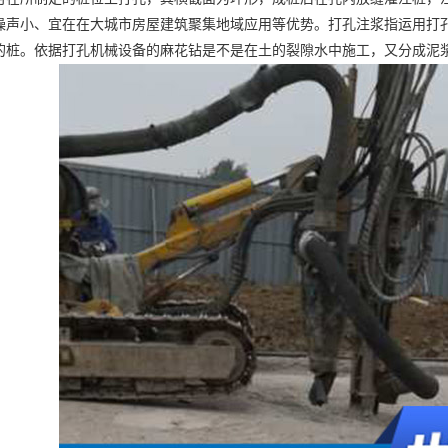
噪声小、宜在在大城市房屋建筑聚集地域应用等优势。打孔注浆指运用打
的桩。依据打孔机械设备的麻花钻是不是在土的裂隙水中施工，又分成泥