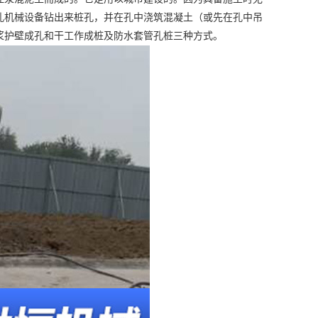
孔机械设备钻出来桩孔，并在孔中浇筑混凝土（或先在孔中吊
浆护壁成孔和干工作成桩及防水套管孔桩三种方式。