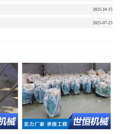
2025-10-15
2025-07-23