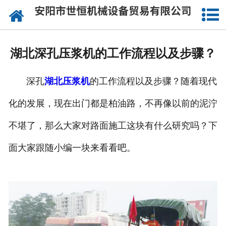
网站首页
公司概况
湖北深孔压浆机的工作流程以及步骤？
承接工程
深孔
湖北压浆机
的工作流程以及步骤？随着现代
成功案例
化的发展，现在出门都是柏油路，不再像以前的泥泞
设备实力
不堪了，那么大家对路面施工这块有什么研究吗？下
施工视频
面大家跟随小编一块来看看吧。
资讯动态
联系我们