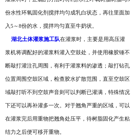
份水性环氧固化剂搅拌均匀成乳白状态，再往里面加
入5～8份的水，搅拌均匀直至牛奶状。
湖北土体灌浆施工队
在灌浆时，主要是用高压灌
浆机将调配好的灌浆料灌入空鼓处，并使用橡胶锤不
断敲打灌注孔周围，有利于灌浆料的渗透；敲打钻孔
位置周围空鼓区域，检查胶水扩散范围，直至空鼓区
域敲打听不到空鼓声音则可以判断已灌满，特殊情况
下还可以再补灌多一次。对于翘角严重的区域，可以
在灌浆完后用重物把翘角处压平，待树脂固化产生粘
结力之后便可移开重物。