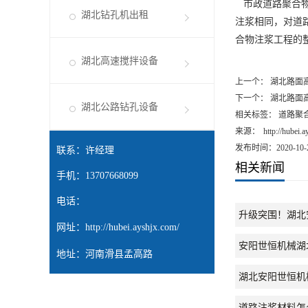
市政道路聚合
湖北钻孔机出租
注浆相同，对道
合物注浆工程
的
湖北高速搅拌设备
上一个：
湖北路面
下一个：
湖北路面
湖北公路钻孔设备
相关标签： 道路聚
来源：
http://hubei.
发布时间：2020-10-
联系：许经理
相关新闻
手机：13707668099
电话：
升级突围！湖北
网址：
http://hubei.ayshjx.com/
安阳世恒机械湖
地址：河南滑县孟高路
湖北安阳世恒机
道路注浆材料怎