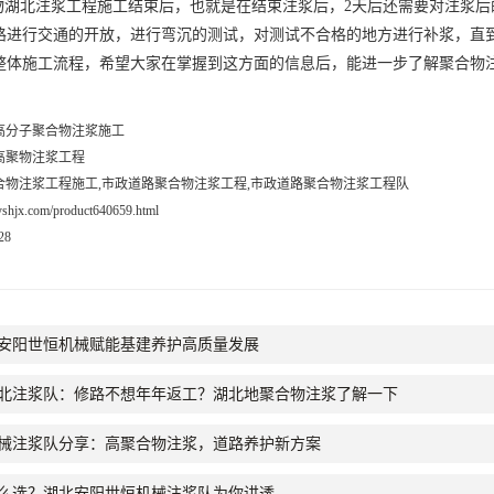
物
湖北注浆工程施工
结束后，也就是在结束注浆后，2天后还需要对注浆
路进行交通的开放，进行弯沉的测试，对测试不合格的地方进行补浆，直
整体施工流程，希望大家在掌握到这方面的信息后，能进一步了解聚合物
高分子聚合物注浆施工
高聚物注浆工程
合物注浆工程施工,市政道路聚合物注浆工程,市政道路聚合物注浆工程队
ayshjx.com/product640659.html
28
安阳世恒机械赋能基建养护高质量发展
北注浆队：修路不想年年返工？湖北地聚合物注浆了解一下
械注浆队分享：高聚合物注浆，道路养护新方案
么选？湖北安阳世恒机械注浆队为你讲透