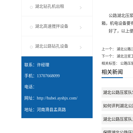
湖北钻孔机出租
公路
湖北压
箱，机电设备要
湖北高速搅拌设备
好了，以上便是
湖北公路钻孔设备
上一个：
湖北公路
下一个：
湖北注浆
相关标签： 公路压
联系：许经理
相关新闻
手机：13707668099
电话：
湖北公路压浆队
网址：
http://hubei.ayshjx.com/
如何评判湖北公
地址：河南滑县孟高路
湖北公路压浆队
保障湖北公路压