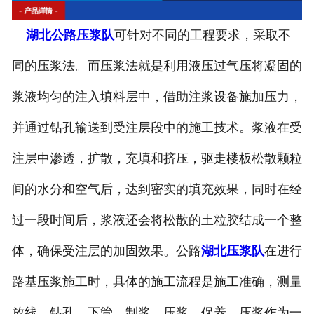
湖北钻孔机出租
湖北公路压浆队
可针对不同的工程要求，采取不
湖北高速搅拌设备
同的压浆法。而压浆法就是利用液压过气压将凝固的
湖北公路钻孔设备
浆液均匀的注入填料层中，借助注浆设备施加压力，
并通过钻孔输送到受注层段中的施工技术。浆液在受
注层中渗透，扩散，充填和挤压，驱走楼板松散颗粒
间的水分和空气后，达到密实的填充效果，同时在经
过一段时间后，浆液还会将松散的土粒胶结成一个整
体，确保受注层的加固效果。公路
湖北压浆队
在进行
路基压浆施工时，具体的施工流程是施工准确，测量
放线，钻孔，下管，制浆，压浆，保养。压浆作为一